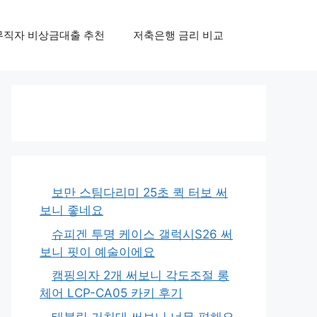
무직자 비상금대출 추천
저축은행 금리 비교
보만 스팀다리미 25초 퀵 터보 써
보니 좋네요
슈피겐 투명 케이스 갤럭시S26 써
보니 핏이 예술이에요
캠핑의자 2개 써보니 각도조절 롱
체어 LCP-CA05 카키 후기
태블릿 거치대 써보니 너무 편해요,