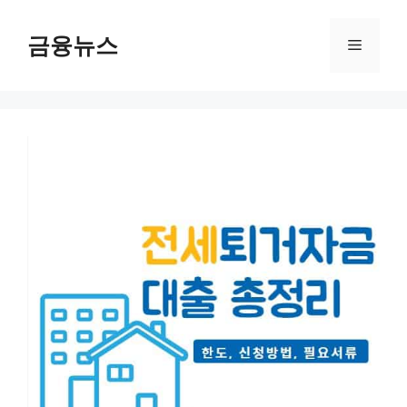
컨
텐
금융뉴스
메
츠
로
뉴
건
너
뛰
기