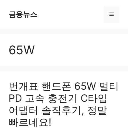
컨
텐
금융뉴스
메
츠
로
뉴
건
너
65W
뛰
기
번개표 핸드폰 65W 멀티
PD 고속 충전기 C타입
어댑터 솔직후기, 정말
빠르네요!