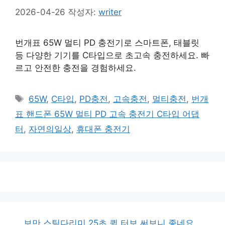
2026-04-26
작성자:
writer
번개표 65W 멀티 PD 충전기로 스마트폰, 태블릿
등 다양한 기기를 C타입으로 초고속 충전하세요. 빠
르고 안전한 충전을 경험하세요.
태
65W
,
C타입
,
PD충전
,
고속충전
,
멀티충전
,
번개
그
표 핸드폰 65W 멀티 PD 고속 충전기 C타입 어댑
터
,
자연의일상
,
휴대폰 충전기
보만 스팀다리미 25초 퀵 터보 써보니 좋네요