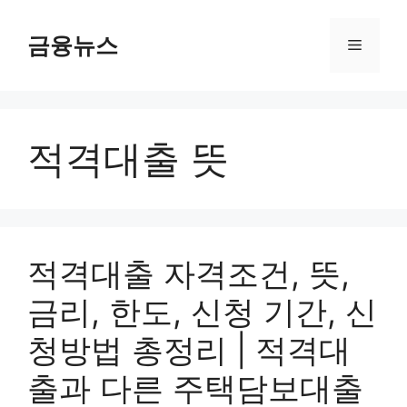
컨
텐
금융뉴스
메
츠
로
뉴
건
너
적격대출 뜻
뛰
기
적격대출 자격조건, 뜻,
금리, 한도, 신청 기간, 신
청방법 총정리 | 적격대
출과 다른 주택담보대출