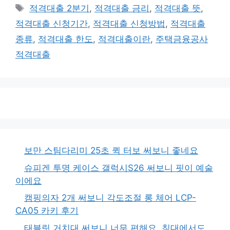
태
적격대출 2분기
,
적격대출 금리
,
적격대출 뜻
,
그
적격대출 신청기간
,
적격대출 신청방법
,
적격대출
종류
,
적격대출 한도
,
적격대출이란
,
주택금융공사
적격대출
보만 스팀다리미 25초 퀵 터보 써보니 좋네요
슈피겐 투명 케이스 갤럭시S26 써보니 핏이 예술
이에요
캠핑의자 2개 써보니 각도조절 롱 체어 LCP-
CA05 카키 후기
태블릿 거치대 써보니 너무 편해요, 침대에서도