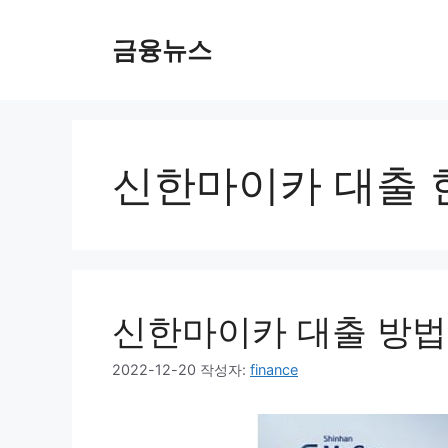
컨
텐
금융뉴스
츠
로
건
너
뛰
신한마이카 대출 
기
신한마이카 대출 방법 
2022-12-20
작성자:
finance