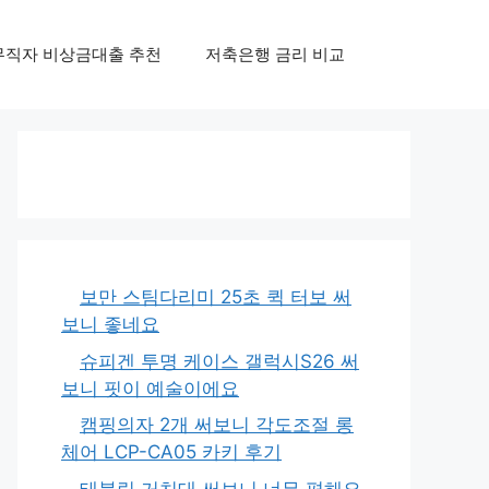
무직자 비상금대출 추천
저축은행 금리 비교
보만 스팀다리미 25초 퀵 터보 써
보니 좋네요
슈피겐 투명 케이스 갤럭시S26 써
보니 핏이 예술이에요
캠핑의자 2개 써보니 각도조절 롱
체어 LCP-CA05 카키 후기
태블릿 거치대 써보니 너무 편해요,