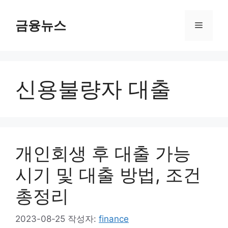
컨
텐
금융뉴스
메
츠
로
뉴
건
너
신용불량자 대출
뛰
기
개인회생 후 대출 가능
시기 및 대출 방법, 조건
총정리
2023-08-25
작성자:
finance