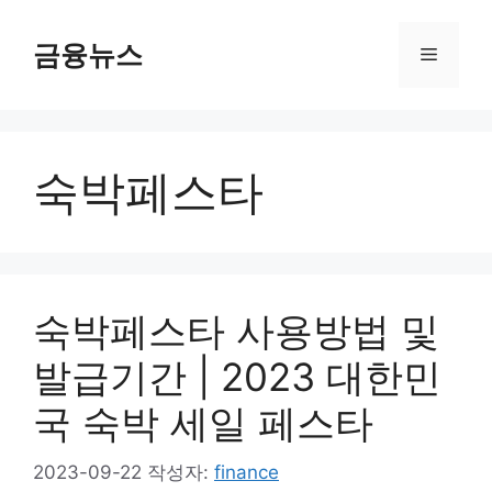
컨
텐
금융뉴스
메
츠
로
뉴
건
너
숙박페스타
뛰
기
숙박페스타 사용방법 및
발급기간 | 2023 대한민
국 숙박 세일 페스타
2023-09-22
작성자:
finance