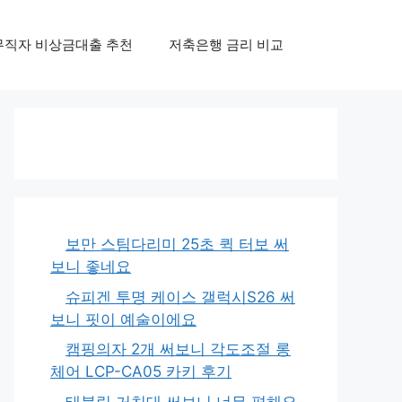
무직자 비상금대출 추천
저축은행 금리 비교
보만 스팀다리미 25초 퀵 터보 써
보니 좋네요
슈피겐 투명 케이스 갤럭시S26 써
보니 핏이 예술이에요
캠핑의자 2개 써보니 각도조절 롱
체어 LCP-CA05 카키 후기
태블릿 거치대 써보니 너무 편해요,