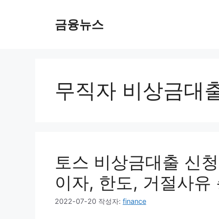
컨
텐
금융뉴스
츠
로
건
너
뛰
무직자 비상금대
기
토스 비상금대출 신청 
이자, 한도, 거절사유
2022-07-20
작성자:
finance