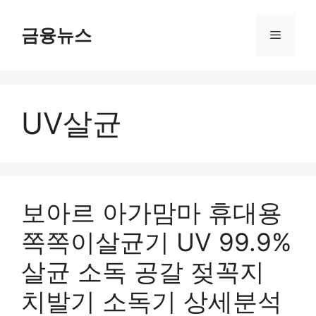
컨
텐
금융뉴스
메
츠
로
뉴
건
너
UV살균
뛰
기
보아르 아가맘마 휴대용
쪽쪽이살균기 UV 99.9%
살균 소독 공갈 젖꼭지
치발기 소독기 상세분석