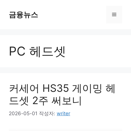
컨
텐
금융뉴스
메
츠
로
뉴
건
너
PC 헤드셋
뛰
기
커세어 HS35 게이밍 헤
드셋 2주 써보니
2026-05-01
작성자:
writer