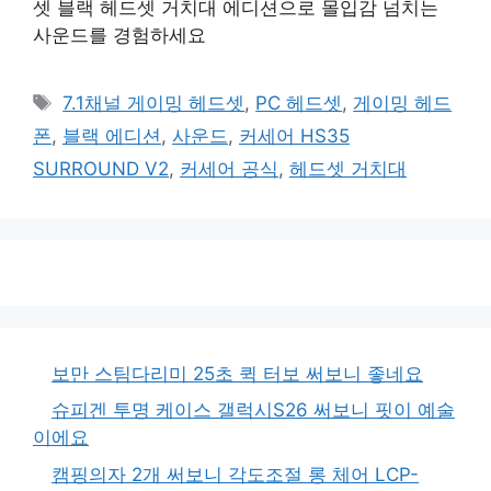
셋 블랙 헤드셋 거치대 에디션으로 몰입감 넘치는
사운드를 경험하세요
태
7.1채널 게이밍 헤드셋
,
PC 헤드셋
,
게이밍 헤드
그
폰
,
블랙 에디션
,
사운드
,
커세어 HS35
SURROUND V2
,
커세어 공식
,
헤드셋 거치대
보만 스팀다리미 25초 퀵 터보 써보니 좋네요
슈피겐 투명 케이스 갤럭시S26 써보니 핏이 예술
이에요
캠핑의자 2개 써보니 각도조절 롱 체어 LCP-