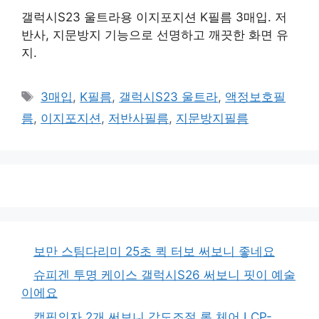
갤럭시S23 울트라용 이지포지션 K필름 3매입. 저
반사, 지문방지 기능으로 선명하고 깨끗한 화면 유
지.
태
3매입
,
K필름
,
갤럭시S23 울트라
,
액정보호필
그
름
,
이지포지션
,
저반사필름
,
지문방지필름
보만 스팀다리미 25초 퀵 터보 써보니 좋네요
슈피겐 투명 케이스 갤럭시S26 써보니 핏이 예술
이에요
캠핑의자 2개 써보니 각도조절 롱 체어 LCP-