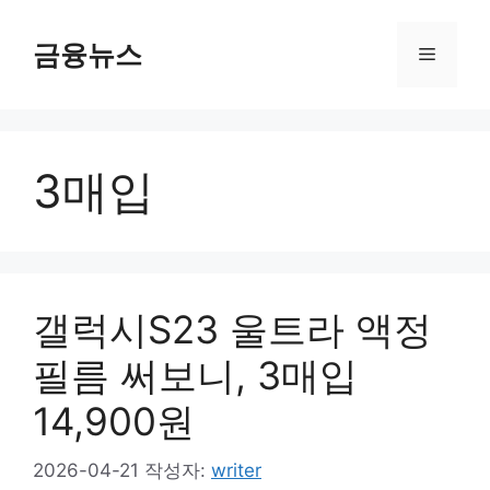
컨
텐
금융뉴스
메
츠
로
뉴
건
너
3매입
뛰
기
갤럭시S23 울트라 액정
필름 써보니, 3매입
14,900원
2026-04-21
작성자:
writer