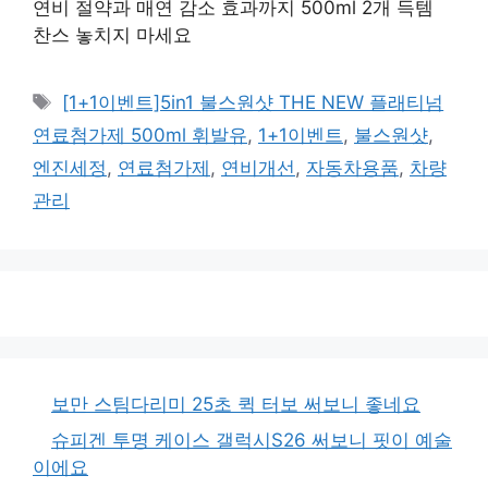
연비 절약과 매연 감소 효과까지 500ml 2개 득템
찬스 놓치지 마세요
태
[1+1이벤트]5in1 불스원샷 THE NEW 플래티넘
그
연료첨가제 500ml 휘발유
,
1+1이벤트
,
불스원샷
,
엔진세정
,
연료첨가제
,
연비개선
,
자동차용품
,
차량
관리
보만 스팀다리미 25초 퀵 터보 써보니 좋네요
슈피겐 투명 케이스 갤럭시S26 써보니 핏이 예술
이에요