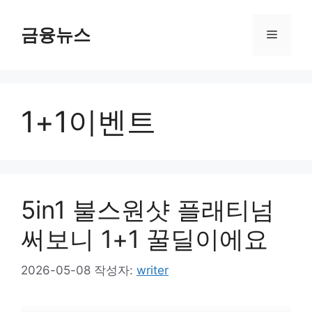
컨
텐
금융뉴스
메
츠
로
뉴
건
너
1+1이벤트
뛰
기
5in1 불스원샷 플래티넘
써보니 1+1 꿀딜이에요
2026-05-08
작성자:
writer