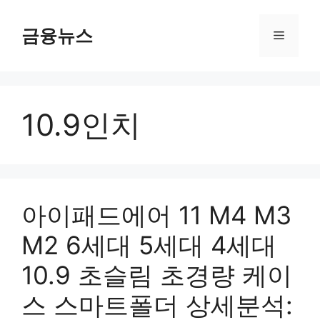
컨
텐
금융뉴스
메
츠
로
뉴
건
너
10.9인치
뛰
기
아이패드에어 11 M4 M3
M2 6세대 5세대 4세대
10.9 초슬림 초경량 케이
스 스마트폴더 상세분석: