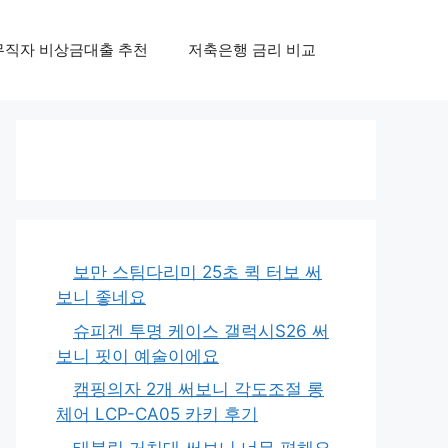
무직자 비상금대출 추천
저축은행 금리 비교
보만 스팀다리미 25초 퀵 터보 써
보니 좋네요
슈피겐 투명 케이스 갤럭시S26 써
보니 핏이 예술이에요
캠핑의자 2개 써보니 각도조절 롱
체어 LCP-CA05 카키 후기
태블릿 거치대 써보니 너무 편해요,