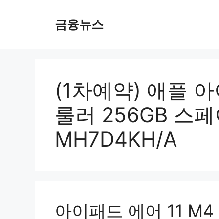
컨
텐
금융뉴스
츠
로
건
너
뛰
(1차예약) 애플 아
기
룰러 256GB 스
MH7D4KH/A
아이패드 에어 11 M4