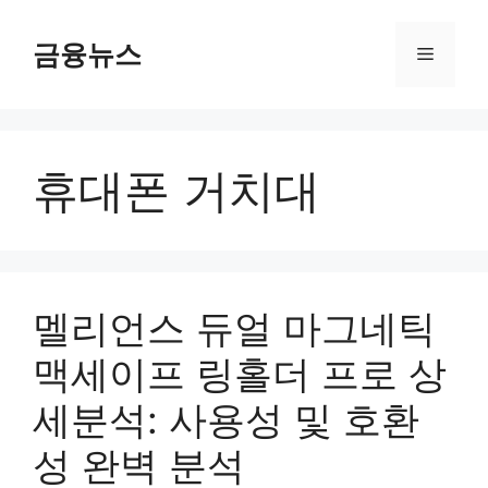
컨
텐
금융뉴스
메
츠
로
뉴
건
너
휴대폰 거치대
뛰
기
멜리언스 듀얼 마그네틱
맥세이프 링홀더 프로 상
세분석: 사용성 및 호환
성 완벽 분석