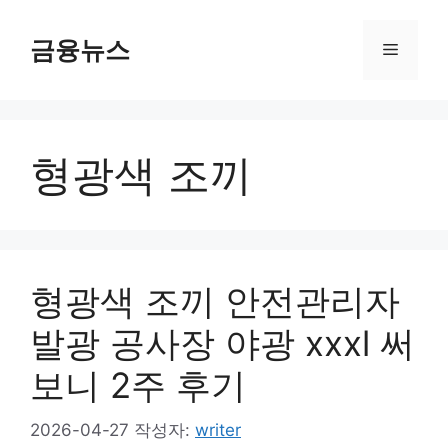
컨
텐
금융뉴스
메
츠
로
뉴
건
너
형광색 조끼
뛰
기
형광색 조끼 안전관리자
발광 공사장 야광 xxxl 써
보니 2주 후기
2026-04-27
작성자:
writer