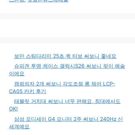
보만 스팀다리미 25초 퀵 터보 써보니 좋네요
슈피겐 투명 케이스 갤럭시S26 써보니 핏이 예술
이에요
캠핑의자 2개 써보니 각도조절 롱 체어 LCP-
CA05 카키 후기
태블릿 거치대 써보니 너무 편해요, 침대에서도
OK!
삼성 오디세이 G4 모니터 2주 써보니 240Hz 신
세계예요