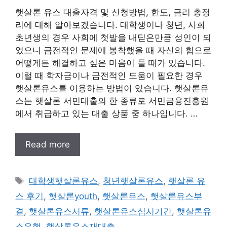
햇살론 유스 대출자격 및 신청방법, 한도, 금리 총정
리에 대해 알아보겠습니다. 대학생이나 청년, 사회
초년생의 경우 사회에 첫발을 내딛은만큼 성인이 되
었으니 금전적인 문제에 봉착했을 때 자신의 힘으로
어떻게든 해결하고 싶은 마음이 들 때가 있습니다.
이럴 때 학자금이나 금전적인 도움이 필요한 경우
햇살론유스를 이용하는 방법이 있습니다. 햇살론유
스는 햇살론 서민대출의 한 종류로 서민금융진흥원
에서 취급하고 있는 대출 상품 중 하나입니다. …
Read more
태
대학생햇살론유스
,
청년햇살론유스
,
햇살론 유
그
스 후기
,
햇살론youth
,
햇살론유스
,
햇살론유스부
결
,
햇살론유스서류
,
햇살론유스심시기간
,
햇살론유
스은행
,
햇살론유스재대출