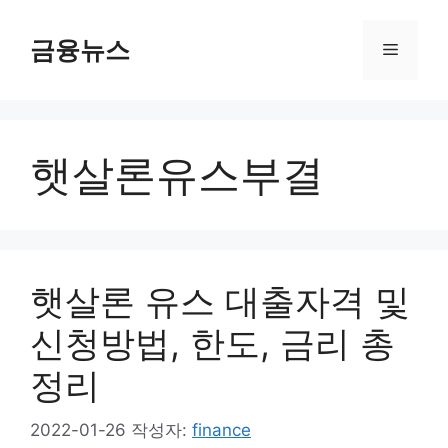
컨
텐
금융뉴스
메
츠
로
뉴
건
너
햇살론유스부결
뛰
기
햇살론 유스 대출자격 및
신청방법, 한도, 금리 총
정리
2022-01-26
작성자:
finance