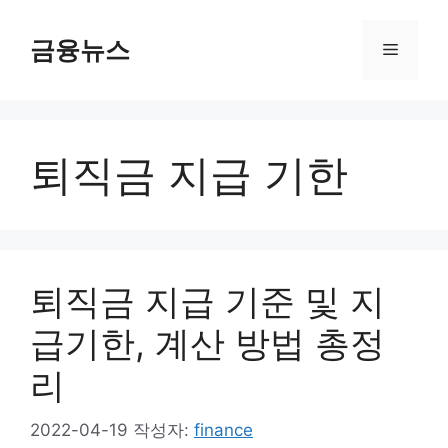
컨
텐
금융뉴스
메
츠
로
뉴
건
너
퇴직금 지급 기한
뛰
기
퇴직금 지급 기준 및 지
급기한, 계산 방법 총정
리
2022-04-19
작성자:
finance