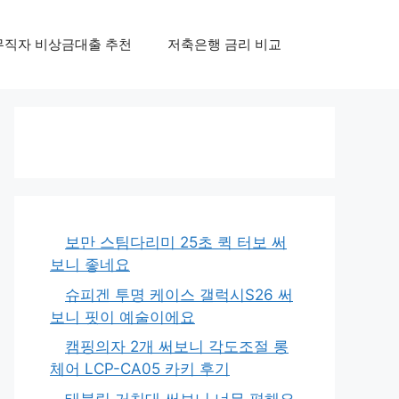
무직자 비상금대출 추천
저축은행 금리 비교
보만 스팀다리미 25초 퀵 터보 써
보니 좋네요
슈피겐 투명 케이스 갤럭시S26 써
보니 핏이 예술이에요
캠핑의자 2개 써보니 각도조절 롱
체어 LCP-CA05 카키 후기
태블릿 거치대 써보니 너무 편해요,