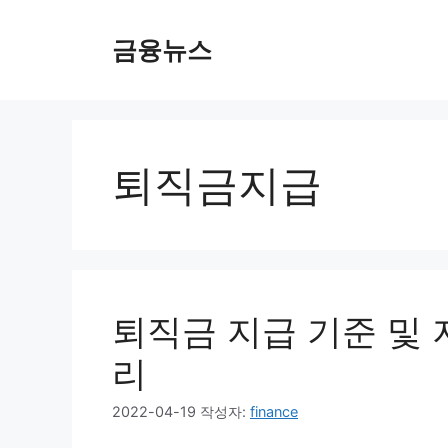
컨
텐
금융뉴스
츠
로
건
너
뛰
퇴직금지급
기
퇴직금 지급 기준 및 
리
2022-04-19
작성자:
finance