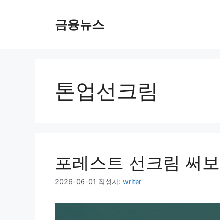
컨
텐
금융뉴스
츠
로
건
너
뛰
톤업선크림
기
포레스트 선크림 써보
2026-06-01
작성자:
writer