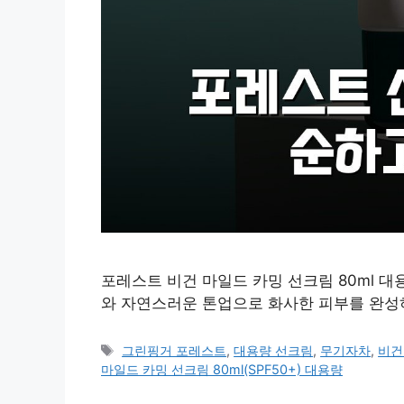
포레스트 비건 마일드 카밍 선크림 80ml 대
와 자연스러운 톤업으로 화사한 피부를 완성하
태
그린핑거 포레스트
,
대용량 선크림
,
무기자차
,
비건
그
마일드 카밍 선크림 80ml(SPF50+) 대용량