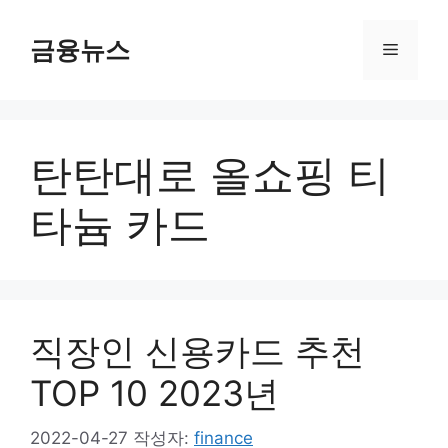
컨
텐
금융뉴스
메
츠
로
뉴
건
너
탄탄대로 올쇼핑 티
뛰
기
타늄 카드
직장인 신용카드 추천
TOP 10 2023년
2022-04-27
작성자:
finance