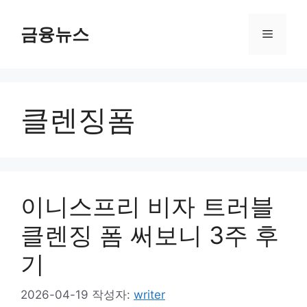
컨
텐
금융뉴스
메
츠
로
뉴
건
너
클렌징폼
뛰
기
이니스프리 비자 트러블
클렌징 폼 써보니 3주 후
기
2026-04-19
작성자:
writer