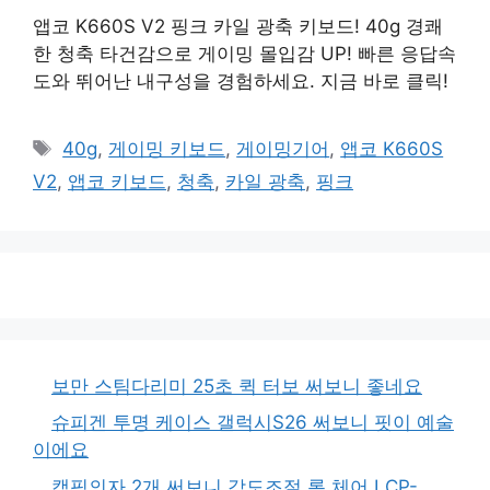
앱코 K660S V2 핑크 카일 광축 키보드! 40g 경쾌
한 청축 타건감으로 게이밍 몰입감 UP! 빠른 응답속
도와 뛰어난 내구성을 경험하세요. 지금 바로 클릭!
태
40g
,
게이밍 키보드
,
게이밍기어
,
앱코 K660S
그
V2
,
앱코 키보드
,
청축
,
카일 광축
,
핑크
보만 스팀다리미 25초 퀵 터보 써보니 좋네요
슈피겐 투명 케이스 갤럭시S26 써보니 핏이 예술
이에요
캠핑의자 2개 써보니 각도조절 롱 체어 LCP-