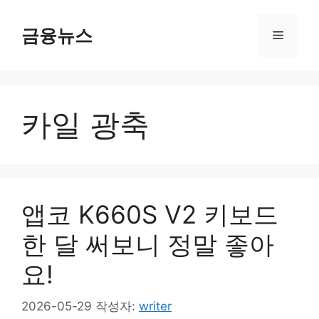
컨
텐
금융뉴스
메
츠
로
뉴
건
너
카일 광축
뛰
기
앱코 K660S V2 키보드
한 달 써보니 정말 좋아
요!
2026-05-29
작성자:
writer