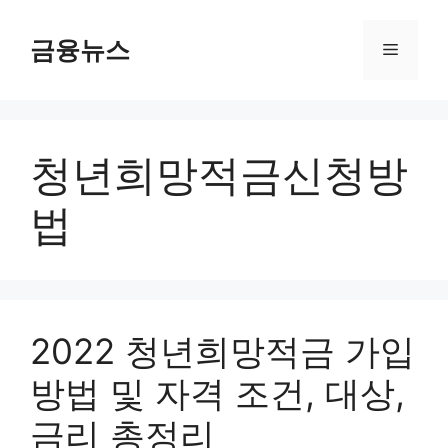
컨
텐
금융뉴스
메
츠
로
뉴
건
너
청년희망적금신청방
뛰
기
법
2022 청년희망적금 가입
방법 및 자격 조건, 대상,
금리 총정리