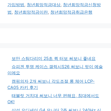
가입방법
,
청년희망적금대상
,
청년희망적금신청방
법
,
청년희망적금이란
,
청년희망적금취급은행
보만 스팀다리미 25초 퀵 터보 써보니 좋네요
슈피겐 투명 케이스 갤럭시S26 써보니 핏이 예술
이에요
캠핑의자 2개 써보니 각도조절 롱 체어 LCP-
CA05 카키 후기
태블릿 거치대 써보니 너무 편해요, 침대에서도
OK!
삼성 오디세이 G4 모니터 2주 써보니 240Hz 신