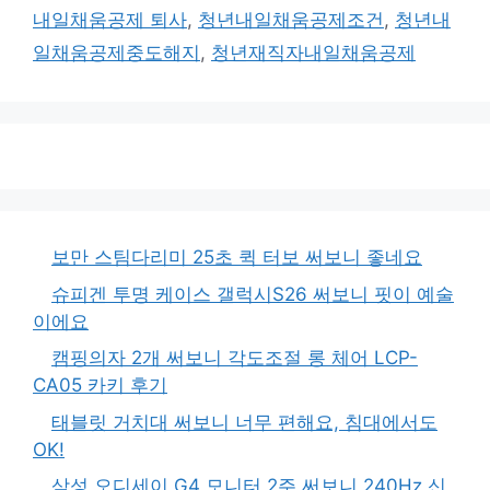
내일채움공제 퇴사
,
청년내일채움공제조건
,
청년내
일채움공제중도해지
,
청년재직자내일채움공제
보만 스팀다리미 25초 퀵 터보 써보니 좋네요
슈피겐 투명 케이스 갤럭시S26 써보니 핏이 예술
이에요
캠핑의자 2개 써보니 각도조절 롱 체어 LCP-
CA05 카키 후기
태블릿 거치대 써보니 너무 편해요, 침대에서도
OK!
삼성 오디세이 G4 모니터 2주 써보니 240Hz 신