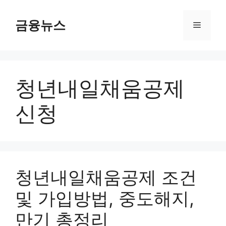
컨
텐
금융뉴스
메
츠
로
뉴
건
너
청년내일채움공제
뛰
기
신청
청년내일채움공제 조건
및 가입방법, 중도해지,
만기 총정리