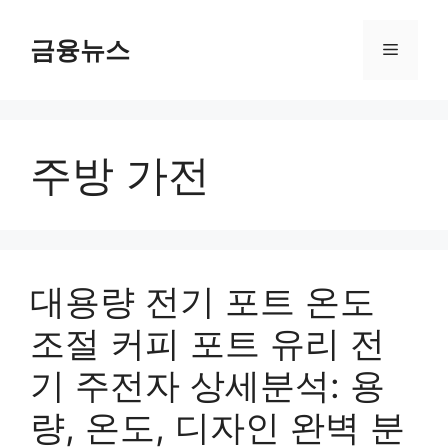
컨
텐
금융뉴스
메
츠
로
뉴
건
너
주방 가전
뛰
기
대용량 전기 포트 온도
조절 커피 포트 유리 전
기 주전자 상세분석: 용
량, 온도, 디자인 완벽 분