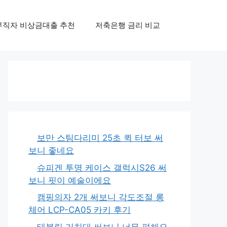
무직자 비상금대출 추천
저축은행 금리 비교
보만 스팀다리미 25초 퀵 터보 써
보니 좋네요
슈피겐 투명 케이스 갤럭시S26 써
보니 핏이 예술이에요
캠핑의자 2개 써보니 각도조절 롱
체어 LCP-CA05 카키 후기
태블릿 거치대 써보니 너무 편해요,