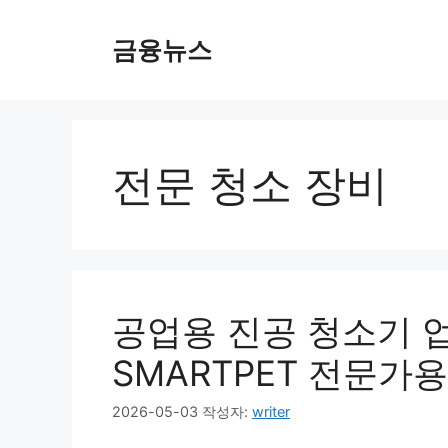
컨
텐
금융뉴스
츠
로
건
너
뛰
전문 청소 장비
기
공업용 진공 청소기 
SMARTPET 전문가
2026-05-03
작성자:
writer