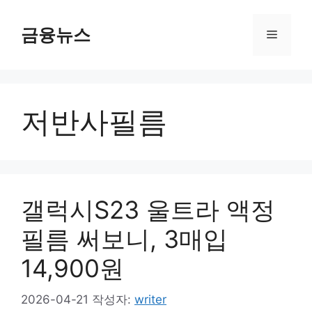
컨
텐
금융뉴스
메
츠
로
뉴
건
너
저반사필름
뛰
기
갤럭시S23 울트라 액정
필름 써보니, 3매입
14,900원
2026-04-21
작성자:
writer