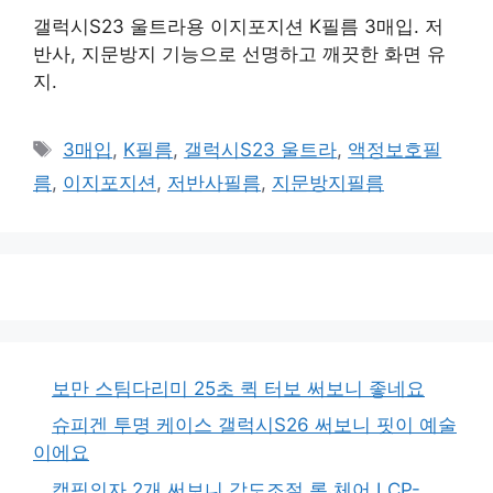
갤럭시S23 울트라용 이지포지션 K필름 3매입. 저
반사, 지문방지 기능으로 선명하고 깨끗한 화면 유
지.
태
3매입
,
K필름
,
갤럭시S23 울트라
,
액정보호필
그
름
,
이지포지션
,
저반사필름
,
지문방지필름
보만 스팀다리미 25초 퀵 터보 써보니 좋네요
슈피겐 투명 케이스 갤럭시S26 써보니 핏이 예술
이에요
캠핑의자 2개 써보니 각도조절 롱 체어 LCP-