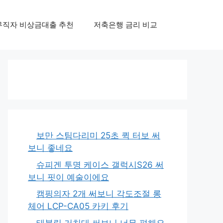
무직자 비상금대출 추천
저축은행 금리 비교
보만 스팀다리미 25초 퀵 터보 써
보니 좋네요
슈피겐 투명 케이스 갤럭시S26 써
보니 핏이 예술이에요
캠핑의자 2개 써보니 각도조절 롱
체어 LCP-CA05 카키 후기
태블릿 거치대 써보니 너무 편해요,