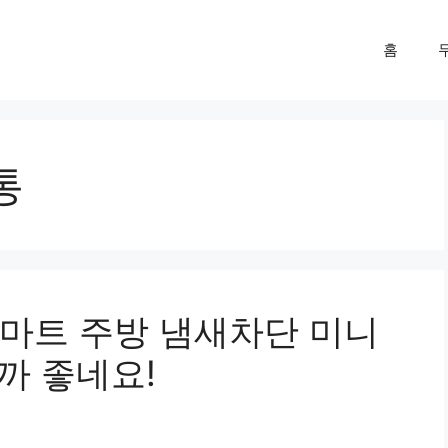
홈
통
마트 주방 냄새차단 미니
니까 좋네요!