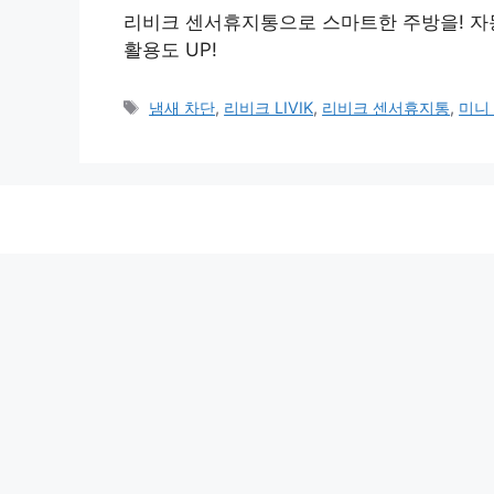
리비크 센서휴지통으로 스마트한 주방을! 자동 
활용도 UP!
태
냄새 차단
,
리비크 LIVIK
,
리비크 센서휴지통
,
미니 
그