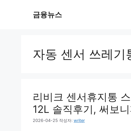
컨
텐
금융뉴스
츠
로
건
너
뛰
자동 센서 쓰레기
기
리비크 센서휴지통 스
12L 솔직후기, 써보
2026-04-25
작성자:
writer