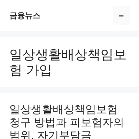
컨
텐
금융뉴스
메
츠
로
뉴
건
너
일상생활배상책임보
뛰
기
험 가입
일상생활배상책임보험
청구 방법과 피보험자의
범위, 자기부담금