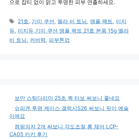
으로 잡티 없이 맑고 투명한 피부 연출하세요.
태
21호
,
기미 쿠션
,
멜라 비 토닝
,
앰플 팩트
,
이지
그
듀
,
이지듀 기미 쿠션 앰플 팩트 21호 본품 15g 멜라
비 토닝
,
커버력
,
피부톤업
보만 스팀다리미 25초 퀵 터보 써보니 좋네요
슈피겐 투명 케이스 갤럭시S26 써보니 핏이 예술
이에요
캠핑의자 2개 써보니 각도조절 롱 체어 LCP-
CA05 카키 후기