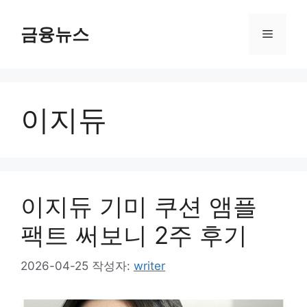
컨
텐
금융뉴스
메
츠
로
뉴
건
너
이지듀
뛰
기
이지듀 기미 쿠션 앰플
팩트 써보니 2주 후기
2026-04-25
작성자:
writer