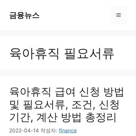
컨
텐
금융뉴스
메
츠
로
뉴
건
너
육아휴직 필요서류
뛰
기
육아휴직 급여 신청 방법
및 필요서류, 조건, 신청
기간, 계산 방법 총정리
2022-04-14
작성자:
finance