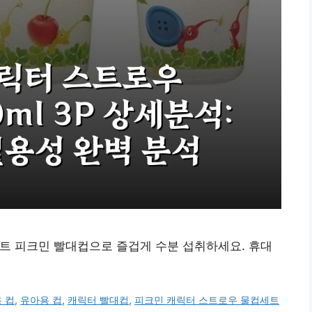
 세트 피크민 빨대컵으로 즐겁게 수분 섭취하세요. 휴대
 컵
,
유아용 컵
,
캐릭터 빨대컵
,
피크민 캐릭터 스트로우 물컵세트