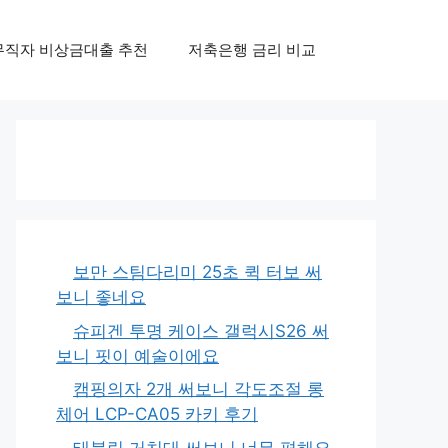
무직자 비상금대출 추천
저축은행 금리 비교
보만 스팀다리미 25초 퀵 터보 써
보니 좋네요
슈피겐 투명 케이스 갤럭시S26 써
보니 핏이 예술이에요
캠핑의자 2개 써보니 각도조절 롱
체어 LCP-CA05 카키 후기
태블릿 거치대 써보니 너무 편해요,