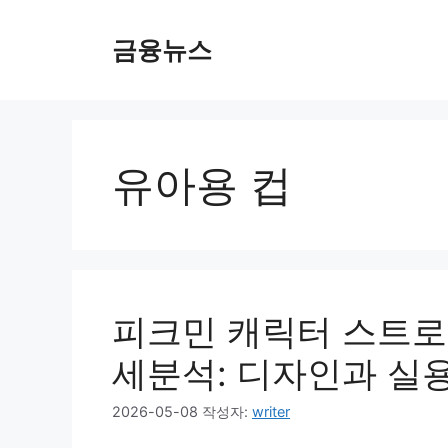
컨
텐
금융뉴스
츠
로
건
너
뛰
유아용 컵
기
피크민 캐릭터 스트로우
세분석: 디자인과 실
2026-05-08
작성자:
writer