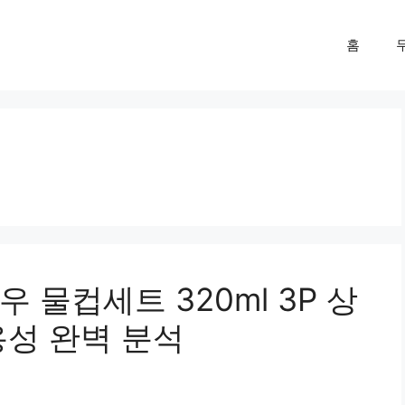
홈
 물컵세트 320ml 3P 상
용성 완벽 분석