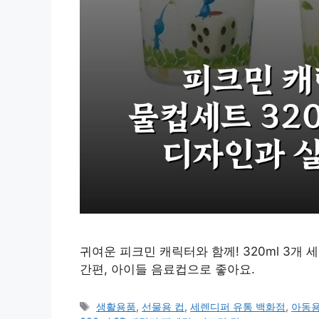
귀여운 피크민 캐릭터와 함께! 320ml 3개
간편, 아이들 음료컵으로 좋아요.
태
생활용품
,
선물용 컵
,
세렌디퍼 유통 백화점
,
아동용