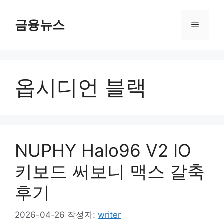
컨
텐
금융뉴스
메
츠
로
뉴
건
너
옵시디언 블랙
뛰
기
NUPHY Halo96 V2 IO
키보드 써보니 맥스 갈축
후기
2026-04-26
작성자:
writer