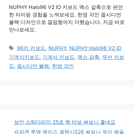
NUPHY Halo96 V2 IO 키보드 맥스 갈축으로 편안
한 타이핑 경험을 느껴보세요. 한영 각인 옵시디언
블랙 디자인으로 깔끔함까지 더했습니다. 지금 바로
만나보세요.
태
96키 키보드
,
NUPHY
,
NUPHY Halo96 V2 IO
그
기계식키보드
,
기계식 키보드
,
맥스 갈축
,
무선 키보
드
,
옵시디언 블랙
,
한영 각인
보만 스팀다리미 25초 퀵 터보 써보니 좋네요
슈피겐 투명 케이스 갤럭시S26 써보니 핏이 예술