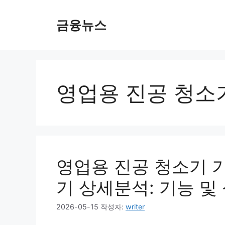
컨
텐
금융뉴스
츠
로
건
너
뛰
영업용 진공 청소
기
영업용 진공 청소기 
기 상세분석: 기능 및
2026-05-15
작성자:
writer