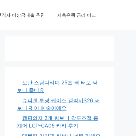
무직자 비상금대출 추천
저축은행 금리 비교
보만 스팀다리미 25초 퀵 터보 써
보니 좋네요
슈피겐 투명 케이스 갤럭시S26 써
보니 핏이 예술이에요
캠핑의자 2개 써보니 각도조절 롱
체어 LCP-CA05 카키 후기
태블릿 거치대 써보니 너무 편해요,