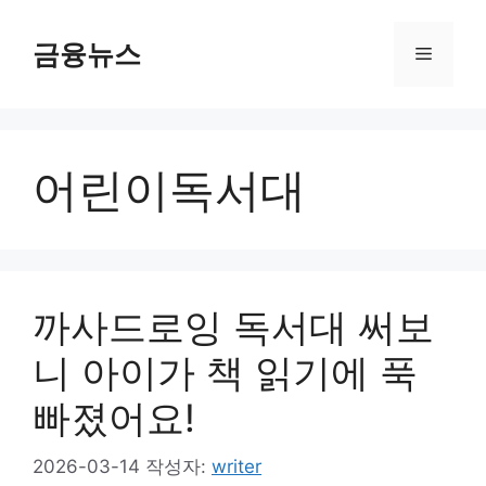
컨
텐
금융뉴스
메
츠
로
뉴
건
너
어린이독서대
뛰
기
까사드로잉 독서대 써보
니 아이가 책 읽기에 푹
빠졌어요!
2026-03-14
작성자:
writer