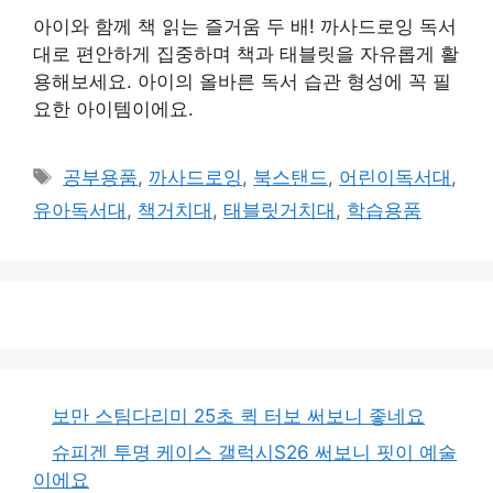
아이와 함께 책 읽는 즐거움 두 배! 까사드로잉 독서
대로 편안하게 집중하며 책과 태블릿을 자유롭게 활
용해보세요. 아이의 올바른 독서 습관 형성에 꼭 필
요한 아이템이에요.
태
공부용품
,
까사드로잉
,
북스탠드
,
어린이독서대
,
그
유아독서대
,
책거치대
,
태블릿거치대
,
학습용품
보만 스팀다리미 25초 퀵 터보 써보니 좋네요
슈피겐 투명 케이스 갤럭시S26 써보니 핏이 예술
이에요