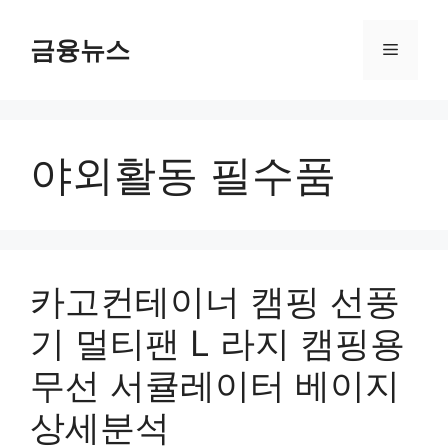
컨
텐
금융뉴스
메
츠
로
뉴
건
너
야외활동 필수품
뛰
기
카고컨테이너 캠핑 선풍
기 멀티팬 L 라지 캠핑용
무선 서큘레이터 베이지
상세분석