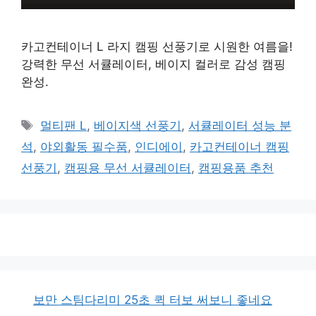
카고컨테이너 L 라지 캠핑 선풍기로 시원한 여름을!
강력한 무선 서큘레이터, 베이지 컬러로 감성 캠핑
완성.
태
멀티팬 L
,
베이지색 선풍기
,
서큘레이터 성능 분
그
석
,
야외활동 필수품
,
인디에이
,
카고컨테이너 캠핑
선풍기
,
캠핑용 무선 서큘레이터
,
캠핑용품 추천
보만 스팀다리미 25초 퀵 터보 써보니 좋네요