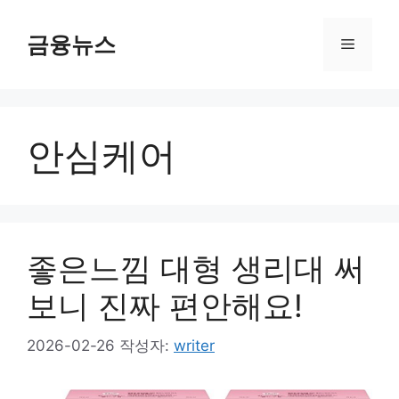
컨
텐
금융뉴스
메
츠
로
뉴
건
너
안심케어
뛰
기
좋은느낌 대형 생리대 써
보니 진짜 편안해요!
2026-02-26
작성자:
writer