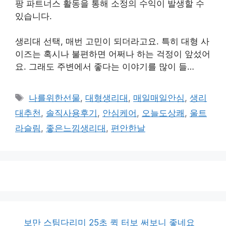
팡 파트너스 활동을 통해 소정의 수익이 발생할 수
있습니다.
생리대 선택, 매번 고민이 되더라고요. 특히 대형 사
이즈는 혹시나 불편하면 어쩌나 하는 걱정이 앞섰어
요. 그래도 주변에서 좋다는 이야기를 많이 들…
태
나를위한선물
,
대형생리대
,
매일매일안심
,
생리
그
대추천
,
솔직사용후기
,
안심케어
,
오늘도상쾌
,
울트
라슬림
,
좋은느낌생리대
,
편안한날
보만 스팀다리미 25초 퀵 터보 써보니 좋네요