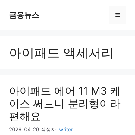
컨
텐
금융뉴스
메
츠
로
뉴
건
너
아이패드 액세서리
뛰
기
아이패드 에어 11 M3 케
이스 써보니 분리형이라
편해요
2026-04-29
작성자:
writer