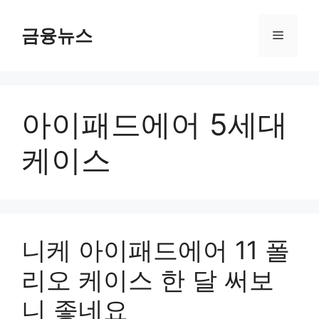
컨
텐
금융뉴스
메
츠
로
뉴
건
너
아이패드에어 5세대
뛰
기
케이스
니케 아이패드에어 11 폴
리오 케이스 한 달 써보
니 좋네요