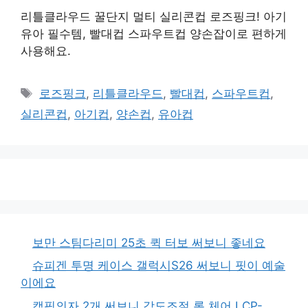
리틀클라우드 꿀단지 멀티 실리콘컵 로즈핑크! 아기
유아 필수템, 빨대컵 스파우트컵 양손잡이로 편하게
사용해요.
태
로즈핑크
,
리틀클라우드
,
빨대컵
,
스파우트컵
,
그
실리콘컵
,
아기컵
,
양손컵
,
유아컵
보만 스팀다리미 25초 퀵 터보 써보니 좋네요
슈피겐 투명 케이스 갤럭시S26 써보니 핏이 예술
이에요
캠핑의자 2개 써보니 각도조절 롱 체어 LCP-