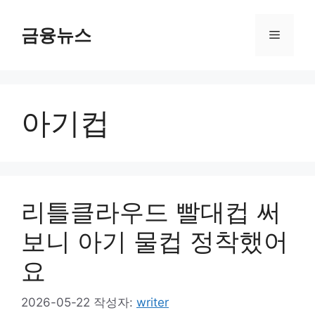
컨
텐
금융뉴스
메
츠
로
뉴
건
너
아기컵
뛰
기
리틀클라우드 빨대컵 써
보니 아기 물컵 정착했어
요
2026-05-22
작성자:
writer