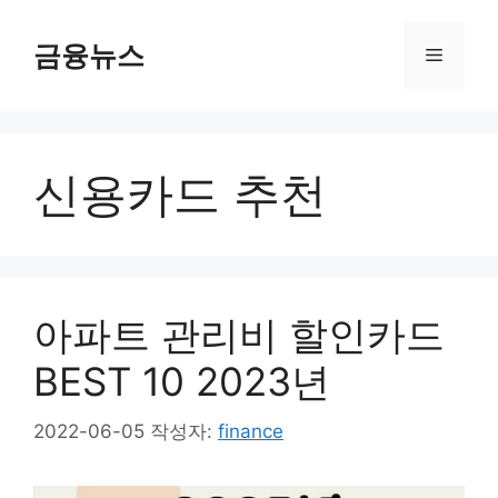
컨
텐
금융뉴스
메
츠
로
뉴
건
너
신용카드 추천
뛰
기
아파트 관리비 할인카드
BEST 10 2023년
2022-06-05
작성자:
finance