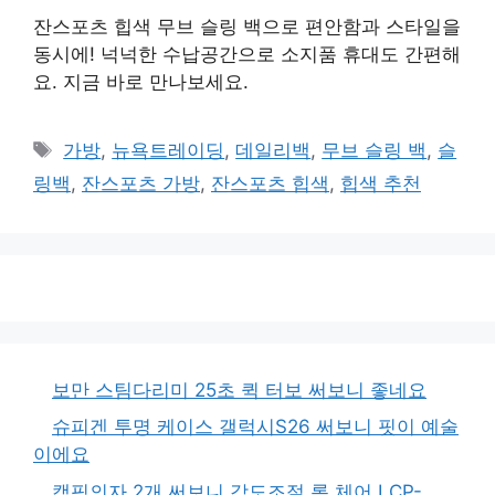
잔스포츠 힙색 무브 슬링 백으로 편안함과 스타일을
동시에! 넉넉한 수납공간으로 소지품 휴대도 간편해
요. 지금 바로 만나보세요.
태
가방
,
뉴욕트레이딩
,
데일리백
,
무브 슬링 백
,
슬
그
링백
,
잔스포츠 가방
,
잔스포츠 힙색
,
힙색 추천
보만 스팀다리미 25초 퀵 터보 써보니 좋네요
슈피겐 투명 케이스 갤럭시S26 써보니 핏이 예술
이에요
캠핑의자 2개 써보니 각도조절 롱 체어 LCP-