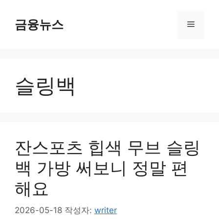
컨
텐
금융뉴스
메
츠
로
뉴
건
너
슬링백
뛰
기
잔스포츠 힙색 무브 슬링
백 가방 써보니 정말 편
해요
2026-05-18
작성자:
writer