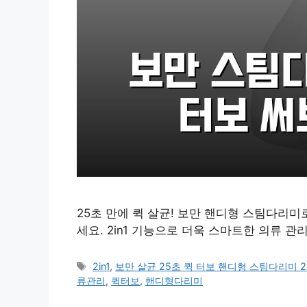
25초 만에 퀵 살균! 보만 핸디형 스팀다리
세요. 2in1 기능으로 더욱 스마트한 의류 관
태
2in1
,
보만 살균 25초 퀵 터보 핸디형 스팀다리미 2
그
류관리
,
퀵터보
,
핸디형다리미