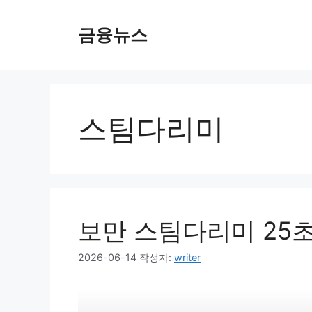
컨
텐
금융뉴스
츠
로
건
너
뛰
스팀다리미
기
보만 스팀다리미 25초
2026-06-14
작성자:
writer