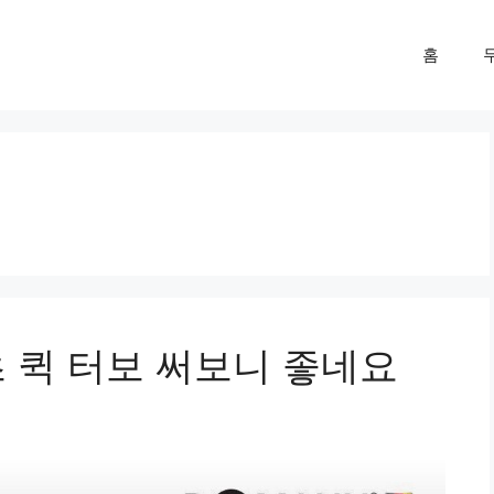
홈
 퀵 터보 써보니 좋네요