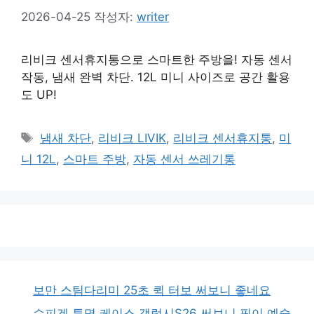
2026-04-25
작성자:
writer
리비크 센서휴지통으로 스마트한 주방을! 자동 센서
작동, 냄새 완벽 차단. 12L 미니 사이즈로 공간 활용
도 UP!
태
냄새 차단
,
리비크 LIVIK
,
리비크 센서휴지통
,
미
그
니 12L
,
스마트 주방
,
자동 센서 쓰레기통
보만 스팀다리미 25초 퀵 터보 써보니 좋네요
슈피겐 투명 케이스 갤럭시S26 써보니 핏이 예술