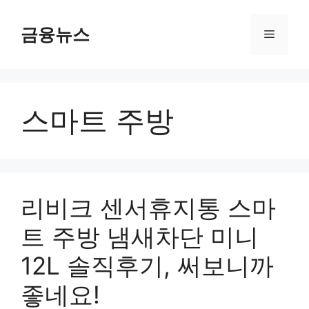
컨
텐
금융뉴스
메
츠
로
뉴
건
너
스마트 주방
뛰
기
리비크 센서휴지통 스마
트 주방 냄새차단 미니
12L 솔직후기, 써보니까
좋네요!