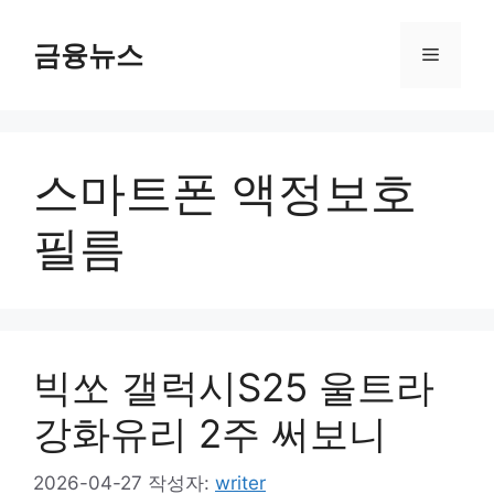
컨
텐
금융뉴스
메
츠
로
뉴
건
너
스마트폰 액정보호
뛰
기
필름
빅쏘 갤럭시S25 울트라
강화유리 2주 써보니
2026-04-27
작성자:
writer