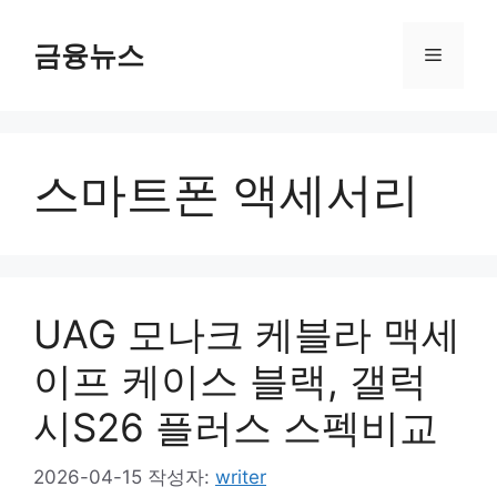
컨
텐
금융뉴스
메
츠
로
뉴
건
너
스마트폰 액세서리
뛰
기
UAG 모나크 케블라 맥세
이프 케이스 블랙, 갤럭
시S26 플러스 스펙비교
2026-04-15
작성자:
writer