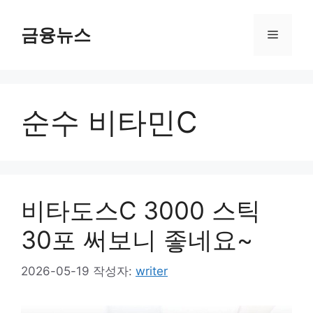
컨
텐
금융뉴스
메
츠
로
뉴
건
너
순수 비타민C
뛰
기
비타도스C 3000 스틱
30포 써보니 좋네요~
2026-05-19
작성자:
writer