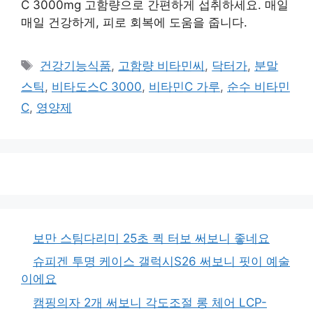
C 3000mg 고함량으로 간편하게 섭취하세요. 매일
매일 건강하게, 피로 회복에 도움을 줍니다.
태
건강기능식품
,
고함량 비타민씨
,
닥터가
,
분말
그
스틱
,
비타도스C 3000
,
비타민C 가루
,
순수 비타민
C
,
영양제
보만 스팀다리미 25초 퀵 터보 써보니 좋네요
슈피겐 투명 케이스 갤럭시S26 써보니 핏이 예술
이에요
캠핑의자 2개 써보니 각도조절 롱 체어 LCP-