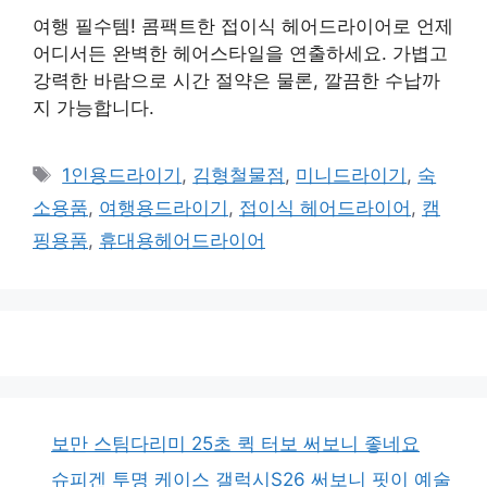
여행 필수템! 콤팩트한 접이식 헤어드라이어로 언제
어디서든 완벽한 헤어스타일을 연출하세요. 가볍고
강력한 바람으로 시간 절약은 물론, 깔끔한 수납까
지 가능합니다.
태
1인용드라이기
,
김형철물점
,
미니드라이기
,
숙
그
소용품
,
여행용드라이기
,
접이식 헤어드라이어
,
캠
핑용품
,
휴대용헤어드라이어
보만 스팀다리미 25초 퀵 터보 써보니 좋네요
슈피겐 투명 케이스 갤럭시S26 써보니 핏이 예술