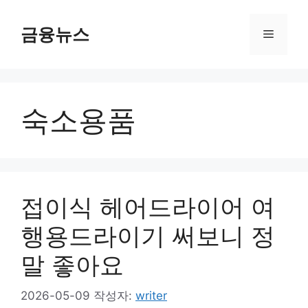
컨
텐
금융뉴스
메
츠
로
뉴
건
너
숙소용품
뛰
기
접이식 헤어드라이어 여
행용드라이기 써보니 정
말 좋아요
2026-05-09
작성자:
writer