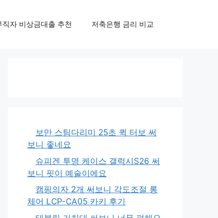
무직자 비상금대출 추천
저축은행 금리 비교
보만 스팀다리미 25초 퀵 터보 써
보니 좋네요
슈피겐 투명 케이스 갤럭시S26 써
보니 핏이 예술이에요
캠핑의자 2개 써보니 각도조절 롱
체어 LCP-CA05 카키 후기
태블릿 거치대 써보니 너무 편해요,