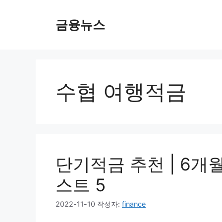
컨
텐
금융뉴스
츠
로
건
너
뛰
수협 여행적금
기
단기적금 추천 | 6개
스트 5
2022-11-10
작성자:
finance